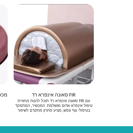
FIR סאונה אינפרא רד
מכשיר אג
עם FIR סאונה אינפרא רד תוכל להנות מחוויית
טיפול אינפרא אדום מושלמת. המכשיר, המתמקד
בטיפולי גוף ונפש, מציע פתרון מתקדם לשיפור
הבריאות והרגשה הכללית. FIR סאונה אינפרא רד
משפרת את תפקוד מערכת הדם, מקלה על מתח
נפשי ופיזי ומשחררת רעלים מהגוף. הצטרפ/י
למהפכה בטיפולי העתיד לתת למטופלים הרגשה