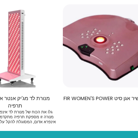
ן סיט FIR WOMEN'S POWER
מנורת לד מג'יק אנטר א
תרפיה
גלו את הכוח של מנורת לד אינפ
מנורה זו מספקת תרפיה מתקדמת 
אינפרא אדום, המסוגלת להקל על כ
להפחית דלקות ולהאיץ תהליכי ריפו
ניתן לרכוש מנורות אינפרא רד בגד
לבית הפרטי שלך או גדולים יות