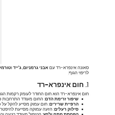
סאונה אינפרא-רד עם
אבני גרמניום
,
ג'ייד
ו
טורמלי
לריפוי הגוף:
1.
חום אינפרא-רד
חום אינפרא-רד הוא חום החודר לעומק רקמות הגוף,
שיפור זרימת הדם
: החום מעודד התרחבות כל
הרפיית שרירים
: חום עמוק מסייע להקל על כ
סילוק רעלים
: הזעה עמוקה מסייעת להיפטר 
הפחתת מתח ולחץ
: הטיפול מעודד רגיעה וה