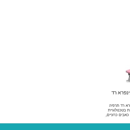
ינפרא רד
רא רד תרפיה
בטכנולוגיית
אבים כרוניים,
י טבעיים בגוף.
לים שונים, אם
ר לקליניקות